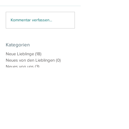
Kommentar verfassen...
Kategorien
Neue Lieblinge
(18)
18 Beiträge
Neues von den Lieblingen
(0)
0 Beiträge
Neues von uns
(3)
3 Beiträge
Tipps
(0)
0 Beiträge
Top 10
(0)
0 Beiträge