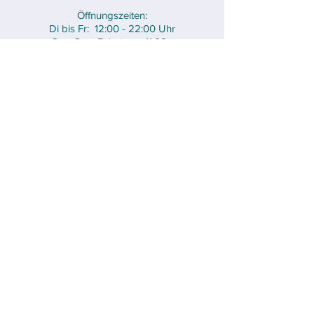
Öffnungszeiten:
Di bis Fr: 12:00 - 22:00 Uhr
Sa + So + Feiertage:
11.00 -
22.00
Uhr
Kontakt:
04131 - 123 456
mail@restaurantbeispiel.de
www.restaurantbeispiel.de
Facebook Restaurant Beispiel
Weiterempfehlen:
Teilen
E-Mail
Fotos: Restaurant Beispiel
Zurück zu
Gans(z) Wild 2017